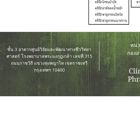
หน่
ชั้น 3 อาคารศูนย์วิจัยและพัฒนาทางชีววิทยา
กองอ
ศาสตร์ โรงพยาบาลพระมงกุฎเกล้า เลขที่ 315
ถนนราชวิถี แขวงทุ่งพญาไท เขตราชเทวี
กรุงเทพฯ 10400
Cli
Phr